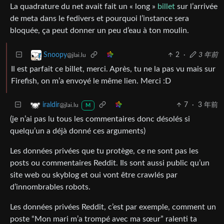
La quadrature du net avait fait un « long »
billet
sur l’arrivée
de meta dans le fedivers et pourquoi l’instance sera
bloquée, ça peut donner un peu d’eau à ton moulin.
2
·
3 年前
Snoopy
@jlai.lu
Il est parfait ce billet, merci. Après, tu ne la pas vu mais sur
Firefish, on m’a envoyé le même lien. Merci :D
7
·
3 年前
iraldir
@jlai.lu
M
(je n’ai pas lu tous les commentaires donc désolés si
quelqu’un a déjà donné ces arguments)
Les données privées que tu protège, ce ne sont pas les
posts ou commentaires Reddit. Ils sont aussi public qu’un
site web ou skyblog et oui vont être crawlés par
d’innombrables robots.
Les données privées Reddit, c’est par exemple, comment un
poste “Mon mari m’a trompé avec ma sœur” ralenti ta