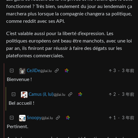
fonctionnel ? Très bien, seulement du jour au lendemain ça
marchera plus lorsque la compagnie changera sa politique,
comme reddit avec ses API.
C’est valable aussi pour la liberté d’expression. Les
politiques européens ont beau être manchots, avec une loi
par an, ils finiront par réussir à faire des dégats sur les
plateformes commerciales.
3
·
3 年前
CeJiDe
@jlai.lu
Bienvenue !
2
·
3 年前
Camus (il, lui)
@jlai.lu
Bel accueil !
1
·
3 年前
Snoopy
@jlai.lu
Pertinent.