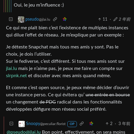
Oui, le jeu m’influence :)
11
·
2 年前
pseudo
@jlai.lu
Ce qui me plaît bien c’est l’existence de multiples instances
qui dilue l’effet de réseau. Je m’explique par un exemple :
Je déteste Snapchat mais tous mes amis y sont. Pas le
choix, je dois l’utiliser.
Sur le fediverse, c’est différent. Si tous mes amis sont sur
jlai.lu
mais je n’aime pas, je peux me faire un compte sur
slrpnk.net
et discuter avec mes amis quand même.
Et comme c’est open source, je peux même décider d’ouvrir
une instance perso. Ce qui évitera qu’
une entrée en bourse
un changement
de PDG
radical dans les fonctionnalités
développées défigure mon réseau social préféré.
2
·
3 年前
Snoopy
@peculiar.florist
OP
@pseudo@jlai.lu
Bon point, effectivement, on sera moins