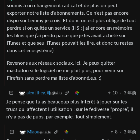
soumis à un changement radical et de plus on peut
exporter notre liste d’abonnements. Ce n’est pas encore
dispo sur Lemmy je crois. Et donc on est plus obligé de tout
perdre si on quitte un service (HS : j’ai encore en mémoire
les films que j’ai perdu parce que je les avait acheté sur
iTunes et que seul iTunes pouvait les lire, et donc tu restes
dans cet ecosystème)
Revenons aux réseaux sociaux, ici, Je peux quitter
mastodon si le logiciel ne me plait plus, pour venir sur
Firefish sans perdre ma liste d’abonné.e.s. :)
10
·
3 年前
alex [they, il]
@jlai.lu
Je pense que tu as beaucoup plus intérêt à jouer sur les
trucs qui affectent l’utilisation : sur le fediverse “propre”, il
n’y a pas de pubs, par exemple. Tout simplement.
8
·
3 年前
Miaou
@jlai.lu