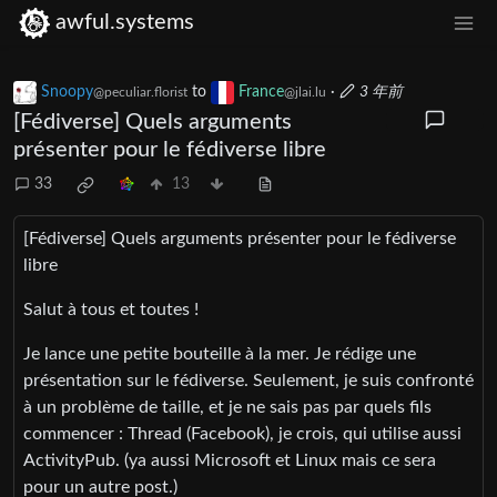
awful.systems
Snoopy
to
France
·
3 年前
@peculiar.florist
@jlai.lu
[Fédiverse] Quels arguments
présenter pour le fédiverse libre
33
13
[Fédiverse] Quels arguments présenter pour le fédiverse
libre
Salut à tous et toutes !
Je lance une petite bouteille à la mer. Je rédige une
présentation sur le fédiverse. Seulement, je suis confronté
à un problème de taille, et je ne sais pas par quels fils
commencer : Thread (Facebook), je crois, qui utilise aussi
ActivityPub. (ya aussi Microsoft et Linux mais ce sera
pour un autre post.)