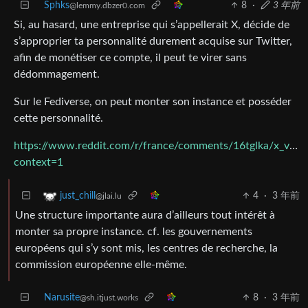
Sphks
8
·
3 年前
@lemmy.dbzer0.com
Si, au hasard, une entreprise qui s’appellerait X, décide de
s’approprier ta personnalité durement acquise sur Twitter,
afin de monétiser ce compte, il peut te virer sans
dédommagement.
Sur le Fediverse, on peut monter son instance et posséder
cette personnalité.
https://www.reddit.com/r/france/comments/16tglka/x_veut
context=1
4
·
3 年前
just_chill
@jlai.lu
Une structure importante aura d’ailleurs tout intérêt à
monter sa propre instance. cf. les gouvernements
européens qui s’y sont mis, les centres de recherche, la
commission européenne elle-même.
Narusite
8
·
3 年前
@sh.itjust.works