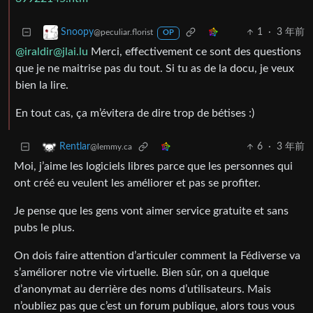
1
·
3 年前
Snoopy
@peculiar.florist
OP
@iraldir@jlai.lu
Merci, effectivement ce sont des questions
que je ne maitrise pas du tout. Si tu as de la docu, je veux
bien la lire.
En tout cas, ça m’évitera de dire trop de bétises :)
6
·
3 年前
Rentlar
@lemmy.ca
Moi, j’aime les logiciels libres parce que les personnes qui
ont créé eu veulent les améliorer et pas se profiter.
Je pense que les gens vont aimer service gratuite et sans
pubs le plus.
On dois faire attention d’articuler comment la Fédiverse va
s’améliorer notre vie virtuelle. Bien sûr, on a quelque
d’anonymat au derrière des noms d’utilisateurs. Mais
n’oubliez pas que c’est un forum publique, alors tous vous