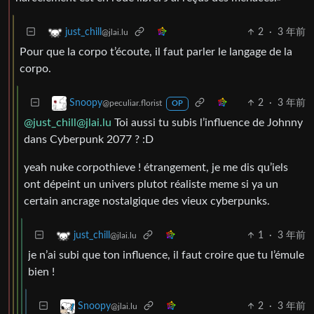
2
·
3 年前
just_chill
@jlai.lu
Pour que la corpo t’écoute, il faut parler le langage de la
corpo.
2
·
3 年前
Snoopy
@peculiar.florist
OP
@just_chill@jlai.lu
Toi aussi tu subis l’influence de Johnny
dans Cyberpunk 2077 ? :D
yeah nuke corpothieve ! étrangement, je me dis qu’iels
ont dépeint un univers plutot réaliste meme si ya un
certain ancrage nostalgique des vieux cyberpunks.
1
·
3 年前
just_chill
@jlai.lu
je n’ai subi que ton influence, il faut croire que tu l’émule
bien !
2
·
3 年前
Snoopy
@jlai.lu