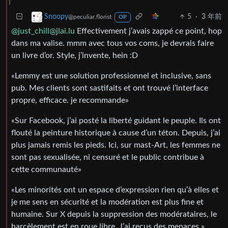
5
·
3 年前
Snoopy
@peculiar.florist
OP
@just_chill@jlai.lu
Effectivement j’avais zappé ce point, hop
dans ma valise. mmm avec tous vos coms, je devrais faire
un livre d’or. Style, j’invente, hein :D
«Lemmy est une solution professionnel et inclusive, sans
pub. Mes clients sont sastifaits et ont trouvé l’interface
propre, efficace. je recommande»
«Sur Facebook, j’ai posté la liberté guidant le peuple. Ils ont
flouté la peinture historique à cause d’un téton. Depuis, j’ai
plus jamais remis les pieds. Ici, sur mast-Art, les femmes ne
sont pas sexualisée, ni censuré et le public contribue à
cette communauté»
«Les minorités ont un espace d’expression rien qu’à elles et
je me sens en sécurité et la modération est plus fine et
humaine. Sur X depuis la suppression des modérataires, le
harcèlement est en roue libre. J’ai reçus des menaces.»