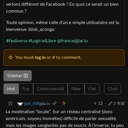
serions différent de Facebook ? En quoi ce serait un bien
commun ?
Toute opinion, même celle d’un.e simple utilisataire est la
bienvenue ​:blob_aconga:​
#Fediverse
#LogicielLibre
@france@jlai.lu
You must
log in
or # to comment.
Sidebar
Hot
Top
Controversial
New
Old
Chat
12
·
3 年前
just_chill
@jlai.lu
La modération “locale”. Sur un réseau centralisé (donc
américain, soyons honnêtes) difficile de parler sexualité,
mais les images sanglantes pas de soucis. À l’inverse, tu peu