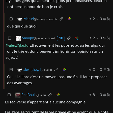
Il y a des gens qui aiment les pubs personnalisées, ceux-là
sont perdus pour de bon je crois…
2
·
3 年前
Marud
@lemmy.marud.fr
que qui que quoi
2
·
3 年前
Snoopy
@peculiar.florist
OP
@alex@jlai.lu
Effectivement les pubs et aussi les algo qui
font le trie et donc peuvent infléchir ton opinion sur un
sujet. :)
3
·
3 年前
alex [they, il]
@jlai.lu
Oui ! Le libre c’est un moyen, pas une fin. Il faut proposer
des avantages.
8
·
3 年前
RedBoule
@jlai.lu
Le fediverse n’appartient à aucune compagnie.
Les gens se foutent de la vie privée et ne voient que le côté