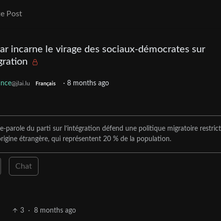
e Post
r incarne le virage des sociaux-démocrates sur
gration
ance
·
8 months ago
@jlai.lu
Français
parole du parti sur l’intégration défend une politique migratoire restrict
’origine étrangère, qui représentent 20 % de la population.
Chat
3
·
8 months ago