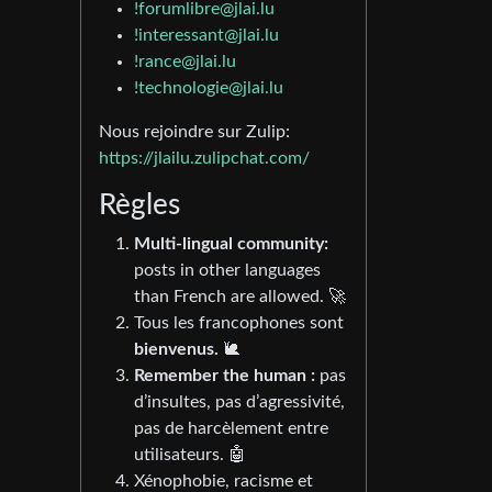
!forumlibre@jlai.lu
!interessant@jlai.lu
!rance@jlai.lu
!technologie@jlai.lu
Nous rejoindre sur Zulip:
https://jlailu.zulipchat.com/
Règles
Multi-lingual community:
posts in other languages
than French are allowed. 🚀
Tous les francophones sont
bienvenus.
🐌
Remember the human :
pas
d’insultes, pas d’agressivité,
pas de harcèlement entre
utilisateurs. 🤖
Xénophobie, racisme et