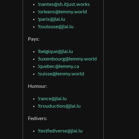
!nantes@sh.itjust.works
!orleans@lemmy.world
!paris@jlai.lu
!toulouse@jlai.lu
Pays:
!belgique@jlai.lu
!luxembourg@lemmy.world
!quebec@lemmy.ca
!suisse@lemmy.world
Humour:
!rance@jlai.lu
!trouduction@jlai.lu
Fedivers:
!testfediverse@jlai.lu