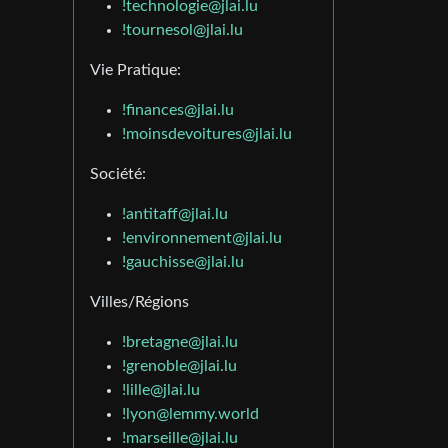
!technologie@jlai.lu
!tournesol@jlai.lu
Vie Pratique:
!finances@jlai.lu
!moinsdevoitures@jlai.lu
Société:
!antitaff@jlai.lu
!environnement@jlai.lu
!gauchisse@jlai.lu
Villes/Régions
!bretagne@jlai.lu
!grenoble@jlai.lu
!lille@jlai.lu
!lyon@lemmy.world
!marseille@jlai.lu