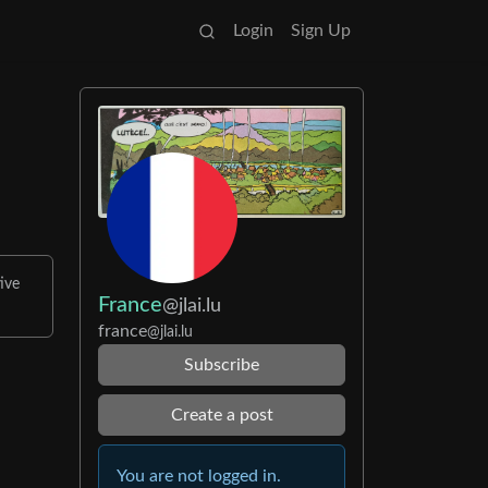
Login
Sign Up
ive
France
@jlai.lu
france
@jlai.lu
Subscribe
Create a post
You are not logged in.