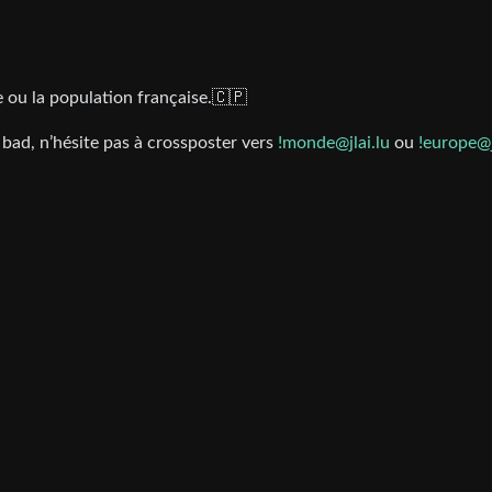
e ou la population française.🇨🇵
 bad, n’hésite pas à crossposter vers
!monde@jlai.lu
ou
!europe@j