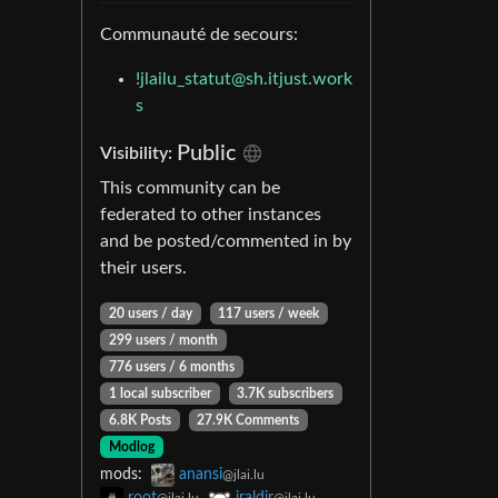
Communauté de secours:
!jlailu_statut@sh.itjust.work
s
Public
Visibility:
This community can be
federated to other instances
and be posted/commented in by
their users.
20 users / day
117 users / week
299 users / month
776 users / 6 months
1 local subscriber
3.7K subscribers
6.8K Posts
27.9K Comments
Modlog
mods:
anansi
@jlai.lu