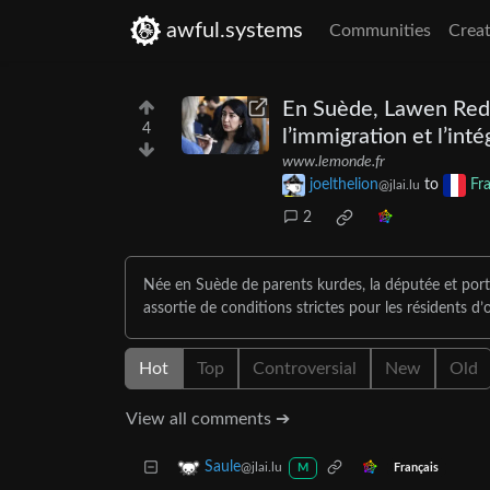
awful.systems
Communities
Creat
En Suède, Lawen Reda
4
l’immigration et l’inté
www.lemonde.fr
joelthelion
to
Fr
@jlai.lu
2
Née en Suède de parents kurdes, la députée et porte-
assortie de conditions strictes pour les résidents d
Hot
Top
Controversial
New
Old
View all comments ➔
Saule
@jlai.lu
Français
M