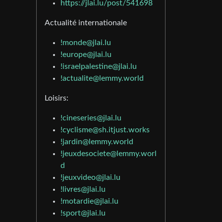
https://jlai.lu/post/541698
Actualité internationale
!monde@jlai.lu
!europe@jlai.lu
!israelpalestine@jlai.lu
!actualite@lemmy.world
Loisirs:
!cineseries@jlai.lu
!cyclisme@sh.itjust.works
!jardin@lemmy.world
!jeuxdesociete@lemmy.worl
d
!jeuxvideo@jlai.lu
!livres@jlai.lu
!motardie@jlai.lu
!sport@jlai.lu