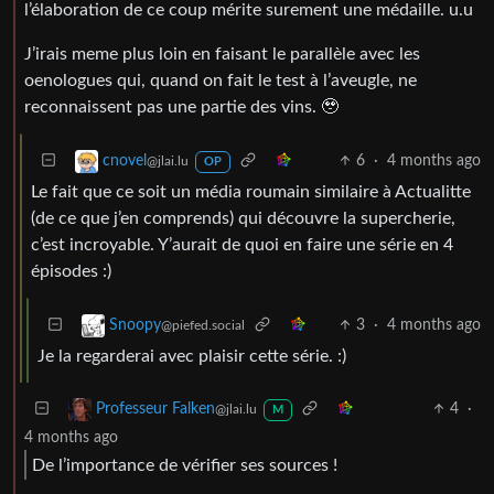
l’élaboration de ce coup mérite surement une médaille. u.u
J’irais meme plus loin en faisant le parallèle avec les
oenologues qui, quand on fait le test à l’aveugle, ne
reconnaissent pas une partie des vins. 🥹
6
·
4 months ago
cnovel
@jlai.lu
OP
Le fait que ce soit un média roumain similaire à Actualitte
(de ce que j’en comprends) qui découvre la supercherie,
c’est incroyable. Y’aurait de quoi en faire une série en 4
épisodes :)
3
·
4 months ago
Snoopy
@piefed.social
Je la regarderai avec plaisir cette série. :)
4
·
Professeur Falken
@jlai.lu
M
4 months ago
De l’importance de vérifier ses sources !