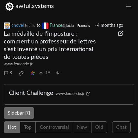
awful.systems
cnovel
to
France
·
4 months ago
@jlai.lu
@jlai.lu
Français
La médaille de l’imposture :
comment un professeur de lettres
s’est inventé un prix international
de toutes pièces
www.lemonde.fr
8
19
Client Challenge
www.lemonde.fr
Sidebar
Hot
Top
Controversial
New
Old
Chat