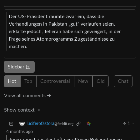
Der US-Präsident räumte zwar ein, dass die
Verhandlungen in Pakistan „gut“ verlaufen seien,
erklärte jedoch, Teheran habe sich geweigert, in der
Frage seines Atomprogramms Zugeständnisse zu
machen.
Sidebar
Hot
Top
Controversial
New
Old
Chat
View all comments ➔
Show context ➔
1
·
luciferofastora
@feddit.org
4 months ago
deren zuerst aus der Luft gegriffenen Behauptungen