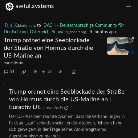
awful.systems
D_a_X
to
DACH - Deutschsprachige Community für
@feddit.org
Deutschland, Österreich, Schweiz
·
4 months ago
@feddit.org
Trump ordnet eine Seeblockade
der Straße von Hormus durch die
US-Marine an
euractiv.de
51
38
Trump ordnet eine Seeblockade der Straße
von Hormus durch die US-Marine an |
Euractiv DE
euractiv.de
Der US-Präsident räumte zwar ein, dass die Verhandlungen in
Pakistan „gut“ verlaufen seien, erklärte jedoch, Teheran habe
sich geweigert, in der Frage seines Atomprogramms
Zugeständnisse zu machen.