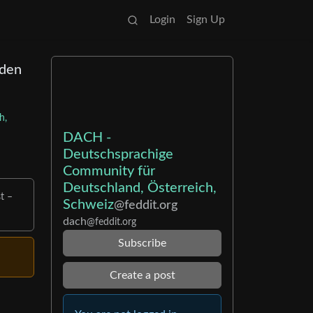
Login
Sign Up
rden
h,
DACH -
Deutschsprachige
Community für
Deutschland, Österreich,
t –
Schweiz
@feddit.org
dach
@feddit.org
Subscribe
Create a post