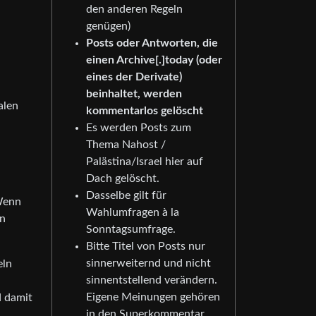
den anderen Regeln
genügen)
Posts oder Antworten, die
einen Archive[.]today (oder
eines der Derivate)
beinhaltet, werden
alen
kommentarlos gelöscht
Es werden Posts zum
Thema Nahost /
Palästina/Israel hier auf
Dach gelöscht.
Dasselbe gilt für
 Wenn
Wahlumfragen à la
en
Sonntagsumfrage.
Bitte Titel von Posts nur
sinnerweiternd und nicht
eln
sinnentstellend verändern.
Eigene Meinungen gehören
d damit
in den Superkommentar