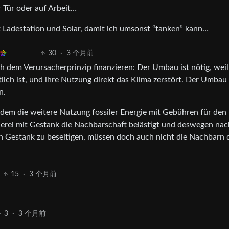
r Tür oder auf Arbeit…
it Ladestation und Solar, damit ich umsonst “tanken” kann…
30
·
3 个月前
 dem Verursacherprinzip finanzieren: Der Umbau ist nötig, weil 
ich ist, und ihre Nutzung direkt das Klima zerstört. Der Umbau 
n.
indem die weitere Nutzung fossiler Energie mit Gebühren für den
erei mit Gestank die Nachbarschaft belästigt und deswegen nac
n Gestank zu beseitigen, müssen doch auch nicht die Nachbarn 
15
·
3 个月前
3
·
3 个月前