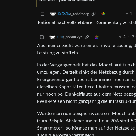
1
🦄🦄🦄
@feddit.org
Rational nachvollziehbarer Kommentar, wird de
4
·
3
rbn
@sopuli.xyz
Aus meiner Sicht wäre eine sinnvolle Lösung,
Leistung zu staffeln.
In der Vergangenheit hat das Modell gut funkti
umzulegen. Derzeit sinkt der Netzbezug durch P
Energieversorger haben aber immer noch annäh
dieselben Kapazitäten bereit halten müssen, d
nur noch bei Dunkelflaute aus dem Netz bezoge
kWh-Preisen nicht ganzjährig die Infrastruktur
Würde man nun beispielsweise ein Modell anb
(zum Beispiel Absicherung mit nur 20A statt
Smartmeter), so könnte man auf der Netzseite v
auch die Kosten verringern.