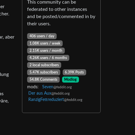
This community can be
der
federated to other instances
cher.
and be posted/commented in by
their users.
406 users / day
r, aber
1.08K users / week
2.15K users / month
4.26K users / 6 months
2 local subscribers
5.47K subscribers
6.39K Posts
dung
54.8K Comments
Modlog
mods:
Seven
@feddit.org
Der aus Aux
as
@feddit.org
RanzigFettreduziert
@feddit.org
äre,