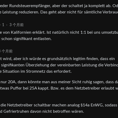
eder Rundsteuerempfänger, aber der schaltet ja komplett ab. O
ie Leistung reduzieren. Das geht aber nicht für sämtliche Verbrau
1
·
3 个月前
 von Kalifornien erklärt. Ist natürlich nicht 1:1 bei uns umsetzba
schon signifikant entlasten.
3 个月前
t wird, aber ich würde es grundsätzlich legitim finden, dass ein
signifikanten Überziehung der vereinbarten Leistung die Verbin
 Situation im Stromnetz das erfordert.
nur 20A, dann könnte man aus meiner Sicht ruhig sagen, dass d
was Puffer bei 25A kappt. Bzw. es dem Netzbetreiber erlaubt w
die Netzbetreiber schaltbar machen analog §14a EnWG, sodass
nd Gefriertruhen davon nicht betroffen wären.