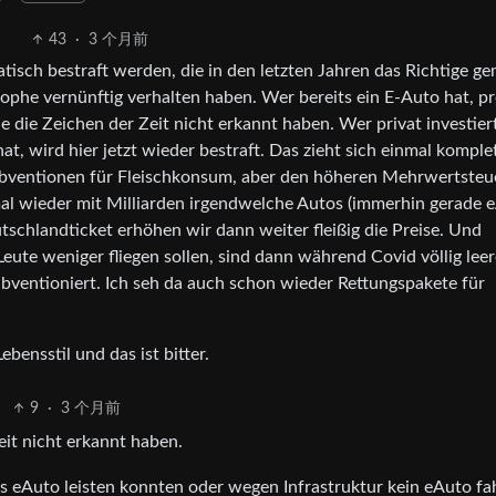
43
·
3 个月前
matisch bestraft werden, die in den letzten Jahren das Richtige g
phe vernünftig verhalten haben. Wer bereits ein E-Auto hat, pro
ie die Zeichen der Zeit nicht erkannt haben. Wer privat investier
at, wird hier jetzt wieder bestraft. Das zieht sich einmal komple
Subventionen für Fleischkonsum, aber den höheren Mehrwertsteu
mal wieder mit Milliarden irgendwelche Autos (immerhin gerade 
tschlandticket erhöhen wir dann weiter fleißig die Preise. Und
eute weniger fliegen sollen, sind dann während Covid völlig leer
ubventioniert. Ich seh da auch schon wieder Rettungspakete für
bensstil und das ist bitter.
9
·
3 个月前
eit nicht erkannt haben.
es eAuto leisten konnten oder wegen Infrastruktur kein eAuto fa