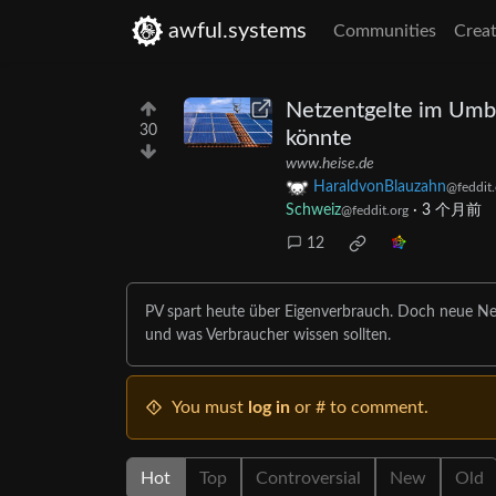
awful.systems
Communities
Creat
Netzentgelte im Umb
30
könnte
www.heise.de
HaraldvonBlauzahn
@feddit.
Schweiz
·
3 个月前
@feddit.org
12
PV spart heute über Eigenverbrauch. Doch neue Net
und was Verbraucher wissen sollten.
You must
log in
or # to comment.
Hot
Top
Controversial
New
Old