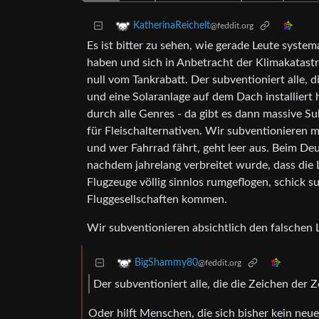
KatherinaReichelt
@feddit.org
Es ist bitter zu sehen, wie gerade Leute syste
haben und sich in Anbetracht der Klimakatastro
null vom Tankrabatt. Der subventioniert alle, d
und eine Solaranlage auf dem Dach installiert h
durch alle Genres - da gibt es dann massive 
für Fleischalternativen. Wir subventionieren 
und wer Fahrrad fährt, geht leer aus. Beim Deu
nachdem jahrelang verbreitet wurde, dass die L
Flugzeuge völlig sinnlos rumgeflogen, schick s
Fluggesellschaften kommen.
Wir subventionieren absichtlich den falschen Le
BigShammy80
@feddit.org
Der subventioniert alle, die die Zeichen der Z
Oder hilft Menschen, die sich bisher kein neu