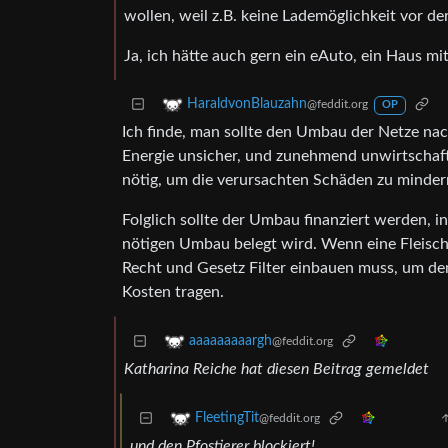
wollen, weil z.B. keine Lademöglichkeit vor de
Ja, ich hätte auch gern ein eAuto, ein Haus m
HaraldvonBlauzahn
@feddit.org
OP
Ich finde, man sollte den Umbau der Netze nach
Energie unsicher, und zunehmend unwirtschaftl
nötig, um die verursachten Schäden zu minder
Folglich sollte der Umbau finanziert werden, 
nötigen Umbau belegt wird. Wenn eine Fleisch
Recht und Gesetz Filter einbauen muss, um de
Kosten tragen.
aaaaaaaaargh
@feddit.org
Katharina Reiche hat diesen Beitrag gemeldet
FleetingTit
@feddit.org
und den Pfostierer blockiert!