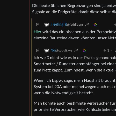
Die heute üblichen Begrenzungen sind ja entw
Signale an die Endgeräte, damit diese selbst d
FleetingTit
@feddit.org
Hier
wird das ein bisschen aus der Perspektive
einzelne Bausteine davon könnten unser Netz 
1
·
rbn
@sopuli.xyz
Ich weiß nicht wie es in der Praxis gehandhab
Smartmeter / Rundsteuerempfänger bei einer 
zum Netz kappt. Zumindest, wenn die aktuelle
Wenn ich bspw. sage, mein Haushalt braucht 
System bei 20A oder meinetwegen auch mit et
wenn die Notwendigkeit besteht.
Man könnte auch bestimmte Verbraucher für 
priorisierte Verbraucher wie Kühlschränke u