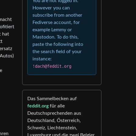
You are not logged in.
However you can
subscribe from another
emacht
Fediverse account, for
fitiert
example Lemmy or
t hat
Mastodon. To do this,
tt
paste the following into
ersatz
the search field of your
eAutos)
instance:
!dach@feddit.org
e
Das Sammelbecken auf
feddit.org
für alle
Deutschsprechenden aus
Deutschland, Österreich,
Schweiz, Liechtenstein,
hren
Luxemburg und die zwei Belgier.