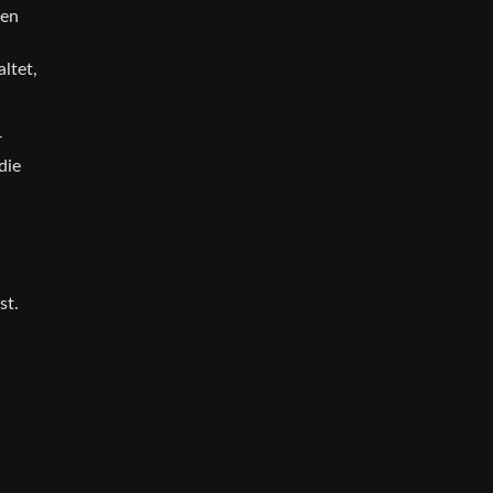
nen
ltet,
r
die
st.