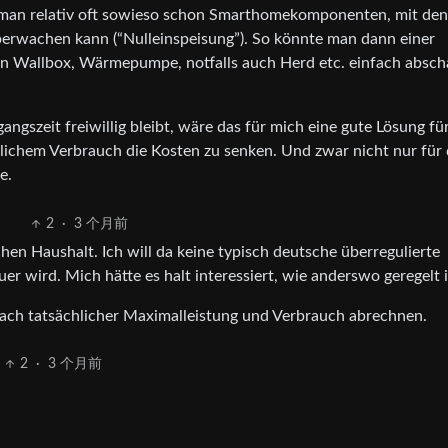
 man relativ oft sowieso schon Smarthomekomponenten, mit de
rwachen kann (“Nulleinspeisung”). So könnte man dann einer
Wallbox, Wärmepumpe, notfalls auch Herd etc. einfach abscha
angszeit freiwillig bleibt, wäre das für mich eine gute Lösung fü
ichem Verbrauch die Kosten zu senken. Und zwar nicht nur für 
e.
2
·
3 个月前
schen Haushalt. Ich will da keine typisch deutsche überregulierte
er wird. Mich hätte es halt interessiert, wie anderswo geregelt i
nach tatsächlicher Maximalleistung und Verbrauch abrechnen.
2
·
3 个月前