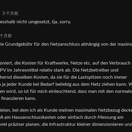
·
3 个月前
sshalb nicht umgesetzt, tja, sorry.
 个月前
 die Grundgebühr für den Netzanschluss abhängig von der maxim
oniert, die Kosten für Kraftwerke, Netze etc. auf den Verbrauch
V im Jahresmittel relativ stark ab. Die Netzbetreiber und
ernd dieselben Kosten, da sie für die Lastspitzen noch immer
a ja jeder Kunde bei Bedarf beliebig aus dem Netz ziehen kann.
n wird, so ist für mich einleuchtend, dass man mit den normal
 finanzieren kann.
ieten, bei dem ich als Kunde meinen maximalen Netzbezug deck
 50A am Hausanschlusskasten oder einfach durch Messung am
iel präziser planen, die Infrastruktur kleiner dimensionieren un