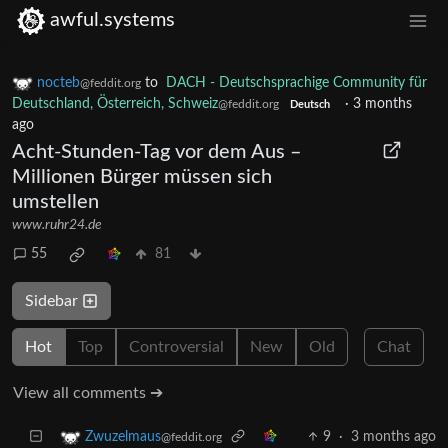
awful.systems
nocteb
to
DACH - Deutschsprachige Community für
@feddit.org
Deutschland, Österreich, Schweiz
·
3 months
@feddit.org
Deutsch
ago
Acht-Stunden-Tag vor dem Aus –
Millionen Bürger müssen sich
umstellen
www.ruhr24.de
55
81
Sidebar
Hot
Top
Controversial
New
Old
Chat
View all comments ➔
9
·
3 months ago
Zwuzelmaus
@feddit.org