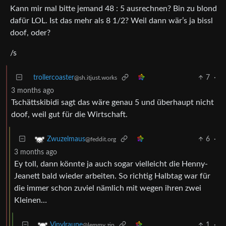
Kann mir mal bitte jemand 48 : 5 ausrechnen? Bin zu blond
dafür LOL. Ist das mehr als 8 1/2? Weil dann wär’s ja bissl
doof, oder?
/s
trollercoaster
7
·
@sh.itjust.works
3 months ago
Tschättskibidi sagt das wäre genau 5 und überhaupt nicht
doof, weil gut für die Wirtschaft.
6
·
Zwuzelmaus
@feddit.org
3 months ago
Ey toll, dann könnte ja auch sogar vielleicht die Henny-
Jeanett bald wieder arbeiten. So richtig Halbtag war für
die immer schon zuviel nämlich mit wegen ihren zwei
Kleinen…
1
·
Vinylraupe
@lemmy.zip