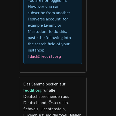
You are not logged in.
However you can
subscribe from another
Fediverse account, for
example Lemmy or
Mastodon. To do this,
paste the following into
the search field of your
instance:
!dach@feddit.org
Das Sammelbecken auf
feddit.org
für alle
Deutschsprechenden aus
Deutschland, Österreich,
Schweiz, Liechtenstein,
Luxemburg und die zwei Belgier.