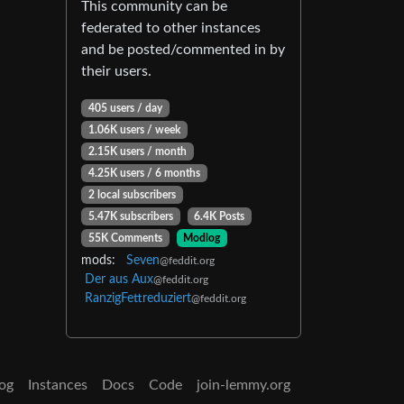
This community can be
federated to other instances
and be posted/commented in by
their users.
405 users / day
1.06K users / week
2.15K users / month
4.25K users / 6 months
2 local subscribers
5.47K subscribers
6.4K Posts
55K Comments
Modlog
mods:
Seven
@feddit.org
Der aus Aux
@feddit.org
RanzigFettreduziert
@feddit.org
og
Instances
Docs
Code
join-lemmy.org