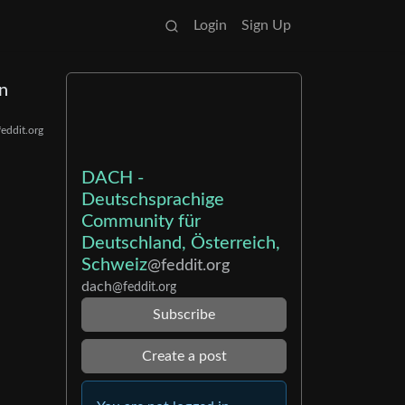
Login
Sign Up
n
eddit.org
DACH -
Deutschsprachige
Community für
Deutschland, Österreich,
Schweiz
@feddit.org
dach
@feddit.org
Subscribe
Create a post