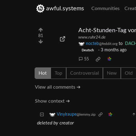
awful.systems
Communities
Creat
Acht-Stunden-Tag vor
81
www.ruhr24.de
nocteb
to
DACH 
@feddit.org
·
3 months ago
Deutsch
55
Hot
Top
Controversial
New
Old
View all comments ➔
Show context ➔
Vinylraupe
@lemmy.zip
deleted by creator