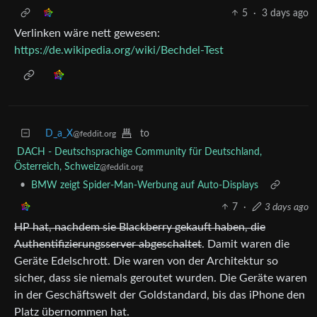
5
·
3 days ago
Verlinken wäre nett gewesen:
https://de.wikipedia.org/wiki/Bechdel-Test
D_a_X
to
@feddit.org
DACH - Deutschsprachige Community für Deutschland,
Österreich, Schweiz
@feddit.org
•
BMW zeigt Spider-Man-Werbung auf Auto-Displays
7
·
3 days ago
HP hat, nachdem sie Blackberry gekauft haben, die
Authentifizierungsserver abgeschaltet
. Damit waren die
Geräte Edelschrott. Die waren von der Architektur so
sicher, dass sie niemals geroutet wurden. Die Geräte waren
in der Geschäftswelt der Goldstandard, bis das iPhone den
Platz übernommen hat.