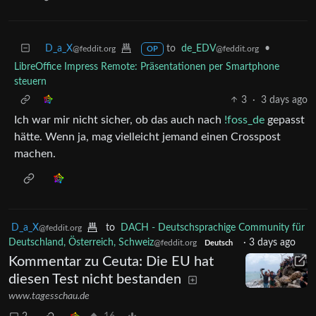
D_a_X
to
de_EDV
•
@feddit.org
@feddit.org
OP
LibreOffice Impress Remote: Präsentationen per Smartphone
steuern
3
·
3 days ago
Ich war mir nicht sicher, ob das auch nach
!foss_de
gepasst
hätte. Wenn ja, mag vielleicht jemand einen Crosspost
machen.
D_a_X
to
DACH - Deutschsprachige Community für
@feddit.org
Deutschland, Österreich, Schweiz
·
3 days ago
@feddit.org
Deutsch
Kommentar zu Ceuta: Die EU hat
diesen Test nicht bestanden
www.tagesschau.de