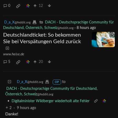
0
12
D_a_X
to
DACH - Deutschsprachige Community für
@feddit.org
Deutschland, Österreich, Schweiz
·
8 hours ago
@feddit.org
Deutschlandticket: So bekommen
Sie bei Verspätungen Geld zurück
www.heise.de
5
20
D_a_X
to
@feddit.org
OP
DACH - Deutschsprachige Community für Deutschland,
Österreich, Schweiz
@feddit.org
•
Digitalminister Wildberger wiederholt alte Fehler
2
·
9 hours ago
Danke!