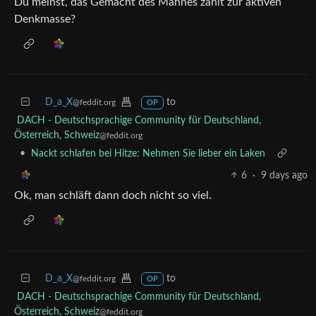
Du meinst, das Gemächt des Mannes zählt zur aktiven
Denkmasse?
D_a_X
to
@feddit.org
OP
DACH - Deutschsprachige Community für Deutschland,
Österreich, Schweiz
@feddit.org
•
Nackt schlafen bei Hitze: Nehmen Sie lieber ein Laken
6
·
9 days ago
Ok, man schläft dann doch nicht so viel.
D_a_X
to
@feddit.org
OP
DACH - Deutschsprachige Community für Deutschland,
Österreich, Schweiz
@feddit.org