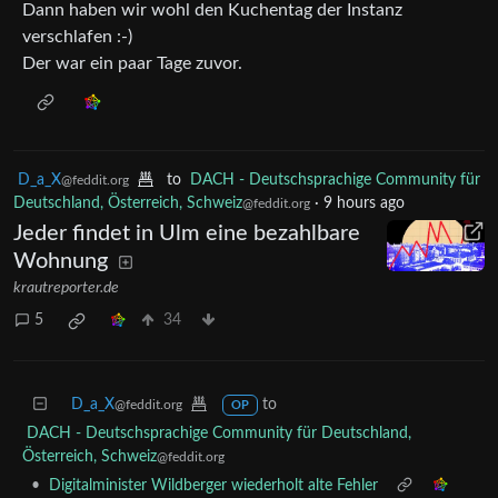
Dann haben wir wohl den Kuchentag der Instanz
verschlafen :-)
Der war ein paar Tage zuvor.
D_a_X
to
DACH - Deutschsprachige Community für
@feddit.org
Deutschland, Österreich, Schweiz
·
9 hours ago
@feddit.org
Jeder findet in Ulm eine bezahlbare
Wohnung
krautreporter.de
5
34
D_a_X
to
@feddit.org
OP
DACH - Deutschsprachige Community für Deutschland,
Österreich, Schweiz
@feddit.org
•
Digitalminister Wildberger wiederholt alte Fehler