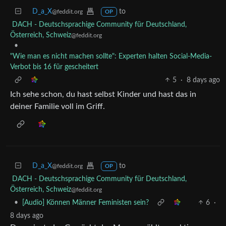
D_a_X
to
@feddit.org
OP
DACH - Deutschsprachige Community für Deutschland,
Österreich, Schweiz
@feddit.org
•
"Wie man es nicht machen sollte": Experten halten Social-Media-
Verbot bis 16 für gescheitert
5
·
8 days ago
Ich sehe schon, du hast selbst Kinder und hast das in
deiner Familie voll im Griff.
D_a_X
to
@feddit.org
OP
DACH - Deutschsprachige Community für Deutschland,
Österreich, Schweiz
@feddit.org
•
[Audio] Können Männer Feministen sein?
6
·
8 days ago