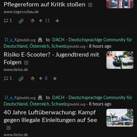
Pflegereform auf Kritik stoßen
www.tagesschau.de
1
11
D_a_X
to
DACH - Deutschsprachige Community für
@feddit.org
Deutschland, Österreich, Schweiz
·
8 hours ago
@feddit.org
Risiko E-Scooter? - Jugendtrend mit
Folgen
www.heise.de
1
8
D_a_X
to
DACH - Deutschsprachige Community für
@feddit.org
Deutschland, Österreich, Schweiz
·
8 hours ago
@feddit.org
40 Jahre Luftüberwachung: Kampf
gegen illegale Einleitungen auf See
www.heise.de