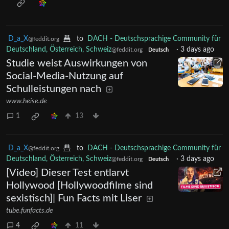
D_a_X
to
DACH - Deutschsprachige Community für
@feddit.org
Deutschland, Österreich, Schweiz
·
3 days ago
@feddit.org
Deutsch
Studie weist Auswirkungen von
Social-Media-Nutzung auf
Schulleistungen nach
www.heise.de
1
13
D_a_X
to
DACH - Deutschsprachige Community für
@feddit.org
Deutschland, Österreich, Schweiz
·
3 days ago
@feddit.org
Deutsch
[Video] Dieser Test entlarvt
Hollywood [Hollywoodfilme sind
sexistisch]| Fun Facts mit Liser
tube.funfacts.de
4
11