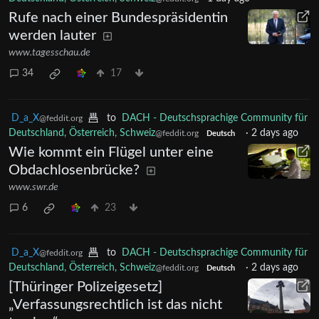
Rufe nach einer Bundespräsidentin
werden lauter
www.tagesschau.de
34
17
D_a_X
to
DACH - Deutschsprachige Community für
@feddit.org
Deutschland, Österreich, Schweiz
·
2 days ago
@feddit.org
Deutsch
Wie kommt ein Flügel unter eine
Obdachlosenbrücke?
www.swr.de
6
23
D_a_X
to
DACH - Deutschsprachige Community für
@feddit.org
Deutschland, Österreich, Schweiz
·
2 days ago
@feddit.org
Deutsch
[Thüringer Polizeigesetz]
„Verfassungsrechtlich ist das nicht