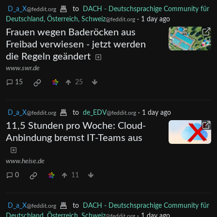
D_a_X
to
DACH - Deutschsprachige Community für
@feddit.org
Deutschland, Österreich, Schweiz
·
1 day ago
@feddit.org
Frauen wegen Baderöcken aus
Freibad verwiesen - jetzt werden
die Regeln geändert
www.swr.de
15
25
D_a_X
to
de_EDV
·
1 day ago
@feddit.org
@feddit.org
11,5 Stunden pro Woche: Cloud-
Anbindung bremst IT-Teams aus
www.heise.de
0
11
D_a_X
to
DACH - Deutschsprachige Community für
@feddit.org
Deutschland, Österreich, Schweiz
·
1 day ago
@feddit.org