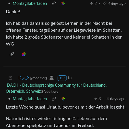
•
Montagslaberfaden
2
·
4 days ago
Danke!
Ich hab das damals so gelöst: Lernen in der Nacht bei
offenen Fenster, tagsüber auf der Liegewiese im Schatten.
Ich hatte 2 große Südfenster und keinerlei Schatten in der
WG
D_a_X
to
@feddit.org
OP
DACH - Deutschsprachige Community für Deutschland,
Österreich, Schweiz
@feddit.org
•
Montagslaberfaden
3
·
4 days ago
Letzte Woche quasi Urlaub, bevor es mit der Arbeit losgeht.
Natürlich ist es wieder richtig heiß: Leben auf dem
Abenteuerspielplatz und abends im Freibad.