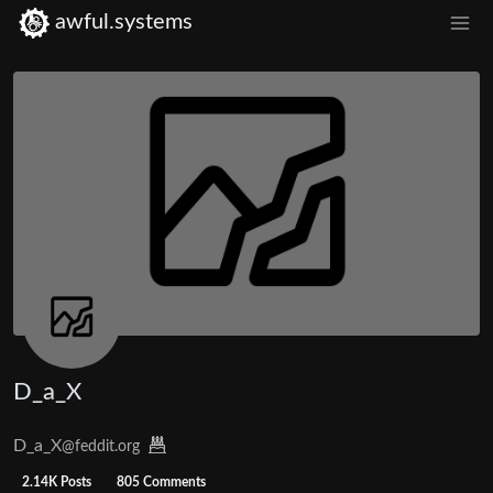
awful.systems
D_a_X
D_a_X
@feddit.org
2.14K Posts
805 Comments