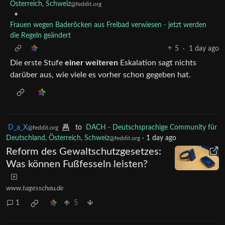
Österreich, Schweiz
@feddit.org
•
Frauen wegen Baderöcken aus Freibad verwiesen - jetzt werden
die Regeln geändert
5
·
1 day ago
Die erste Stufe
einer weiteren
Eskalation sagt nichts
darüber aus, wie viele es vorher schon gegeben hat.
D_a_X
to
DACH - Deutschsprachige Community für
@feddit.org
Deutschland, Österreich, Schweiz
·
1 day ago
@feddit.org
Reform des Gewaltschutzgesetzes:
Was können Fußfesseln leisten?
www.tagesschau.de
1
5