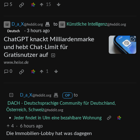
5
15
D_a_X
to
Künstliche Intelligenz
@feddit.org
@feddit.org
·
3 hours ago
Deutsch
ChatGPT knackt Milliardenmarke
und hebt Chat-Limit für
Gratisnutzer auf
www.heise.de
0
1
D_a_X
to
@feddit.org
OP
DACH - Deutschsprachige Community für Deutschland,
Österreich, Schweiz
@feddit.org
•
Jeder findet in Ulm eine bezahlbare Wohnung
4
·
6 hours ago
Die Immobilien-Lobby hat was dagegen