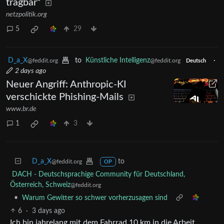
tragbar“
netzpolitik.org
5
29
D_a_X
to
Künstliche Intelligenz
·
@feddit.org
@feddit.org
Deutsch
2 days ago
Neuer Angriff: Anthropic-KI
verschickte Phishing-Mails
www.br.de
1
3
D_a_X
to
@feddit.org
OP
DACH - Deutschsprachige Community für Deutschland,
Österreich, Schweiz
@feddit.org
•
Warum Gewitter so schwer vorherzusagen sind
6
·
3 days ago
Ich bin jahrelang mit dem Fahrrad 10 km in die Arbeit