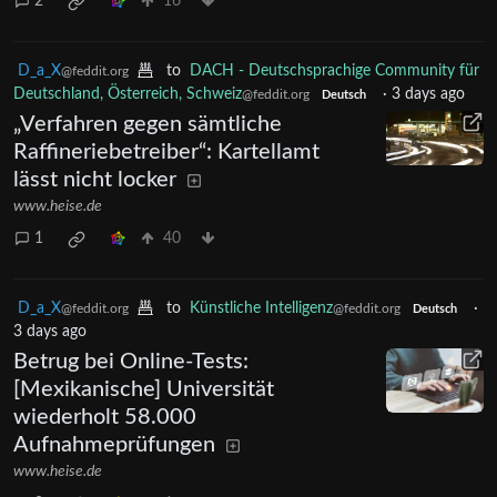
2
16
D_a_X
to
DACH - Deutschsprachige Community für
@feddit.org
Deutschland, Österreich, Schweiz
·
3 days ago
@feddit.org
Deutsch
„Verfahren gegen sämtliche
Raffineriebetreiber“: Kartellamt
lässt nicht locker
www.heise.de
1
40
D_a_X
to
Künstliche Intelligenz
·
@feddit.org
@feddit.org
Deutsch
3 days ago
Betrug bei Online-Tests:
[Mexikanische] Universität
wiederholt 58.000
Aufnahmeprüfungen
www.heise.de