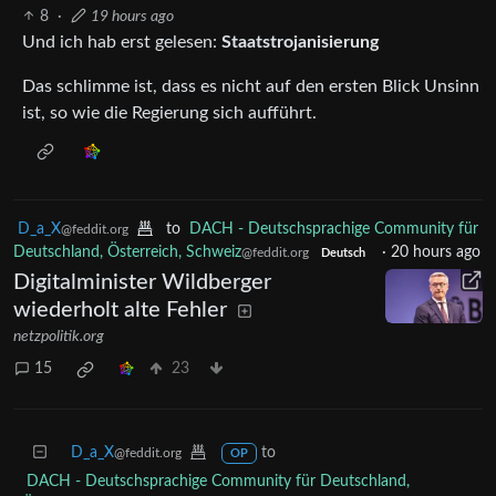
8
·
19 hours ago
Und ich hab erst gelesen:
Staatstrojanisierung
Das schlimme ist, dass es nicht auf den ersten Blick Unsinn
ist, so wie die Regierung sich aufführt.
D_a_X
to
DACH - Deutschsprachige Community für
@feddit.org
Deutschland, Österreich, Schweiz
·
20 hours ago
@feddit.org
Deutsch
Digitalminister Wildberger
wiederholt alte Fehler
netzpolitik.org
15
23
D_a_X
to
@feddit.org
OP
DACH - Deutschsprachige Community für Deutschland,