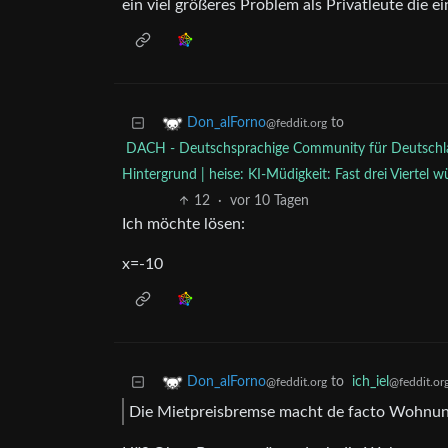
ein viel größeres Problem als Privatleute die
to
Don_alForno
@feddit.org
DACH - Deutschsprachige Community für Deutschla
Hintergrund | heise: KI-Müdigkeit: Fast drei Viertel
12
·
vor 10 Tagen
Ich möchte lösen:
x=-10
to
ich_iel
Don_alForno
@feddit.or
@feddit.org
Die Mietpreisbremse macht de facto Wohnung