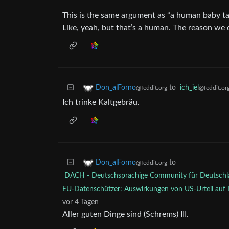
This is the same argument as “a human baby tak
Like, yeah, but that’s a human. The reason we do
to
ich_iel
Don_alForno
@feddit.or
@feddit.org
Ich trinke Kaltgebräu.
to
Don_alForno
@feddit.org
DACH - Deutschsprachige Community für Deutschla
EU-Datenschützer: Auswirkungen von US-Urteil auf
vor 4 Tagen
Aller guten Dinge sind (Schrems) III.