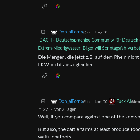
to
Don_alForno
@feddit.org
DACH - Deutschsprachige Community für Deutschla
Extrem-Niedrigwasser: Bilger will Sonntagsfahrverbo
Die Mengen, die jetzt z.B. auf dem Rhein nicht
LKW nicht auszugleichen.
to
Don_alForno
Fuck AI
@feddit.org
@lem
22
·
vor 2 Tagen
Well, if you compare against one of the known 
But also, the cattle farms at least produce fo
waifu chatbots.