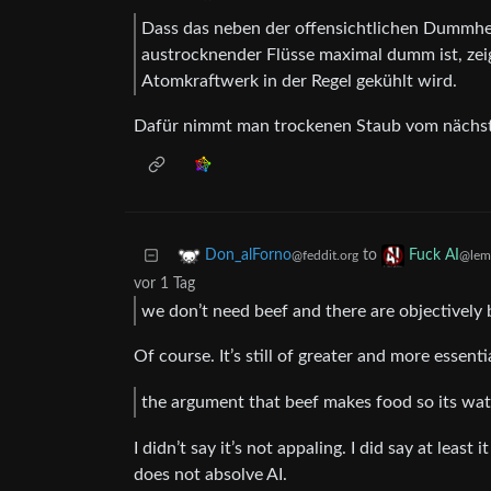
Dass das neben der offensichtlichen Dummhei
austrocknender Flüsse maximal dumm ist, zeig
Atomkraftwerk in der Regel gekühlt wird.
Dafür nimmt man trockenen Staub vom nächst
to
Don_alForno
Fuck AI
@feddit.org
@lem
vor 1 Tag
we don’t need beef and there are objectively b
Of course. It’s still of greater and more essent
the argument that beef makes food so its wate
I didn’t say it’s not appaling. I did say at lea
does not absolve AI.