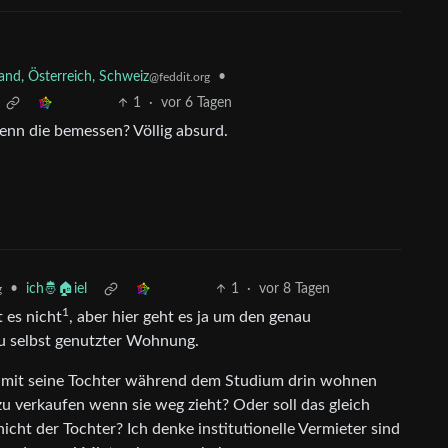
nd, Österreich, Schweiz
•
@feddit.org
1
·
vor 6 Tagen
enn die bemessen? Völlig absurd.
•
ich🤴🏠iel
1
·
vor 8 Tagen
g
1
 es nicht
, aber hier geht es ja um den genau
u selbst genutzter Wohnung.
damit seine Tochter während dem Studium drin wohnen
t zu verkaufen wenn sie weg zieht? Oder soll das gleich
nicht der Tochter? Ich denke institutionelle Vermieter sind