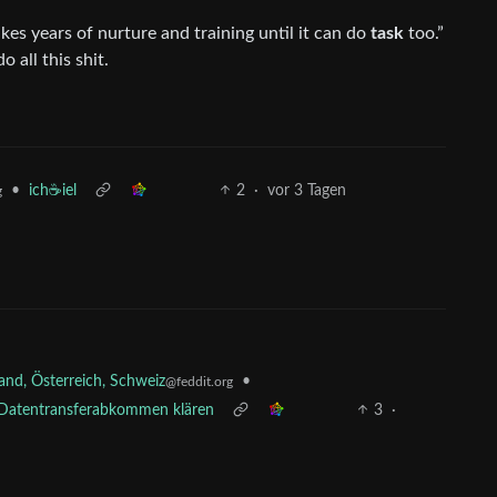
es years of nurture and training until it can do
task
too.”
 all this shit.
•
ich☕iel
2
·
vor 3 Tagen
g
nd, Österreich, Schweiz
•
@feddit.org
 Datentransferabkommen klären
3
·