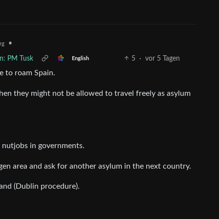
•
rg
en: PM Tusk
5
·
vor 5 Tagen
English
ee to roam Spain.
then they might not be allowed to travel freely as asylum
 nutjobs in governments.
ngen area and ask for another asylum in the next country.
and (Dublin procedure).