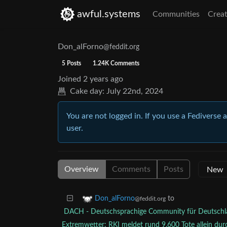
awful.systems
Communities
Creat
Don_alForno
@feddit.org
5 Posts
1.24K Comments
Joined
2 years ago
Cake day:
July 22nd, 2024
You are not logged in. If you use a Fediverse 
user.
Overview
Comments
Posts
to
Don_alForno
@feddit.org
DACH - Deutschsprachige Community für Deutschla
Extremwetter: RKI meldet rund 9.600 Tote allein du