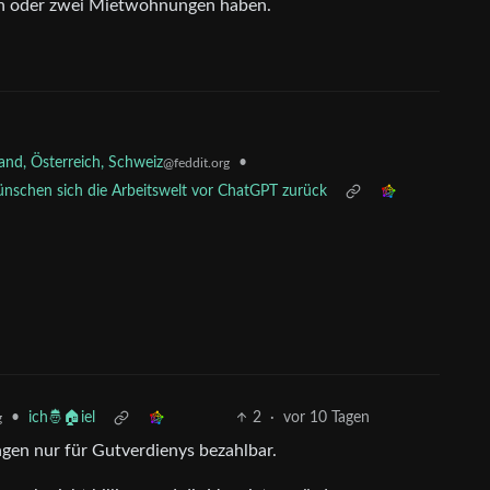
 ein oder zwei Mietwohnungen haben.
nd, Österreich, Schweiz
•
@feddit.org
 wünschen sich die Arbeitswelt vor ChatGPT zurück
•
ich🤴🏠iel
2
·
vor 10 Tagen
g
en nur für Gutverdienys bezahlbar.