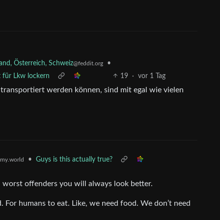
nd, Österreich, Schweiz
•
@feddit.org
t für Lkw lockern
19
·
vor 1 Tag
 transportiert werden können, sind mit egal wie vielen
•
Guys is this actually true?
my.world
worst offenders you will always look better.
od. For humans to eat. Like, we need food. We don’t need