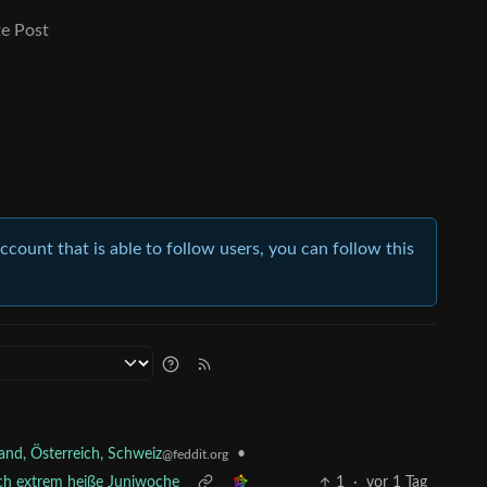
e Post
account that is able to follow users, you can follow this
nd, Österreich, Schweiz
•
@feddit.org
rch extrem heiße Juniwoche
1
·
vor 1 Tag