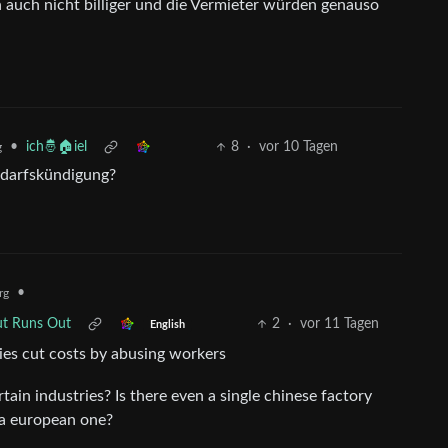
ch nicht billiger und die Vermieter würden genauso
•
ich🤴🏠iel
8
·
vor 10 Tagen
g
edarfskündigung?
•
rg
lut Runs Out
2
·
vor 11 Tagen
English
es cut costs by abusing workers
tain industries? Is there even a single chinese factory
 a european one?