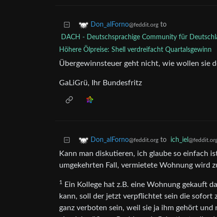
to
Don_alForno
@feddit.org
DACH - Deutschsprachige Community für Deutschla
Höhere Ölpreise: Shell verdreifacht Quartalsgewinn
Übergewinnsteuer geht nicht, wie wollen sie d
GaLiGrü, Ihr Bundesfritz
to
ich_iel
Don_alForno
@feddit.or
@feddit.org
Kann man diskutieren, ich glaube so einfach ist
umgekehrten Fall, vermietete Wohnung wird z
1
Ein Kollege hat z.B. eine Wohnung gekauft 
kann, soll der jetzt verpflichtet sein die sofor
ganz verboten sein, weil sie ja ihm gehört und 