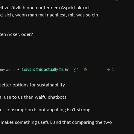
t zusätzlich noch unter dem Aspekt aktuell
t sich, wenn man mal nachliest, mit was so ein
en Acker, oder?
•
Guys is this actually true?
1
·
my.world
etter options for sustainability
ial use to us than waifu chatbots.
r consumption is not appalling isn’t strong.
st it makes something useful, and that comparing the two