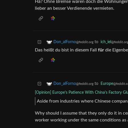
Hä? Ohne Bremse wären doch die Wohnungen au
lieber an besser Verdienende vermieten.
to
ich_iel
Don_alForno
@feddit.or
@feddit.org
Das heißt du bist in diesem Fall
für
die Eigenb
to
Europe
Don_alForno
@feddit.o
@feddit.org
[Opinion] Europe's Patience With China's Factory G
Aside from industries where Chinese compani
Why should I assume that they only do it in cer
worker working under the same conditions as