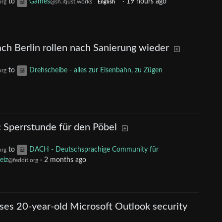
to
Games
·
19 hours ago
org
@sh.itjust.works
English
h Berlin rollen nach Sanierung wieder
to
Drehscheibe - alles zur Eisenbahn, zu Zügen
org
: Sperrstunde für den Pöbel
to
DACH - Deutschsprachige Community für
org
eiz
·
2 months ago
@feddit.org
ses 20-year-old Microsoft Outlook security