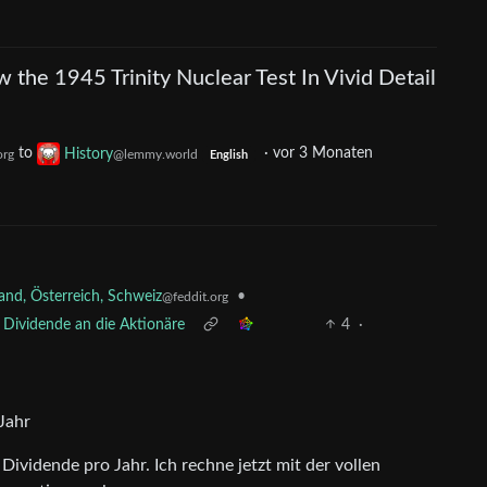
the 1945 Trinity Nuclear Test In Vivid Detail
to
History
·
vor 3 Monaten
org
@lemmy.world
English
nd, Österreich, Schweiz
•
@feddit.org
 Dividende an die Aktionäre
4
·
Jahr
ividende pro Jahr. Ich rechne jetzt mit der vollen