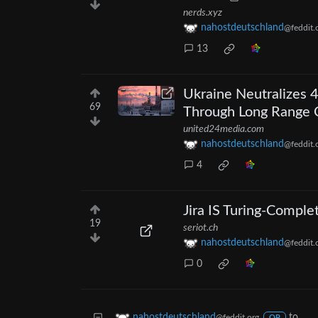
nerds.xyz
nahostdeutschland
@feddit.
13
Ukraine Neutralizes 4
69
Through Long Range
united24media.com
nahostdeutschland
@feddit.
4
Jira IS Turing-Comple
19
seriot.ch
nahostdeutschland
@feddit.
0
to
nahostdeutschland
@feddit.org