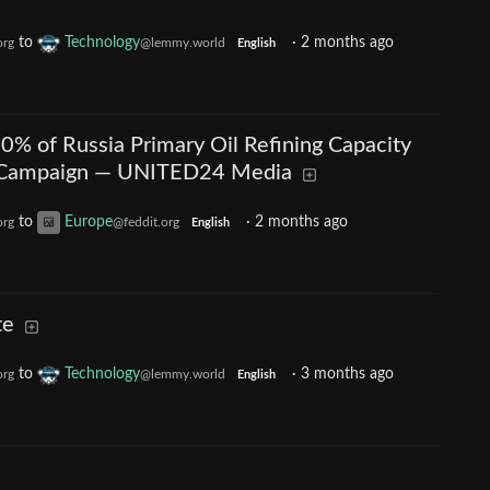
to
Technology
·
2 months ago
org
@lemmy.world
English
0% of Russia Primary Oil Refining Capacity
 Campaign — UNITED24 Media
to
Europe
·
2 months ago
org
@feddit.org
English
te
to
Technology
·
3 months ago
org
@lemmy.world
English