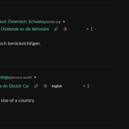
nd, Österreich, Schweiz
•
@feddit.org
 Dividende an die Aktionäre
1
·
och berücksichtigen.
•
ology
@lemmy.world
 An Electric Car
3
·
English
 size of a country