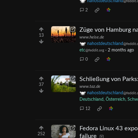
nahostdeutschland
@feddit.
2
Züge von Hamburg nac
13
www.heise.de
nahostdeutschland
@feddit.
etc
·
2 months ago
@feddit.org
0
Schließung von Parks
37
www.taz.de
nahostdeutschland
@feddit.
Deutschland, Österreich, Schw
12
Fedora Linux 43 expo
252
failure