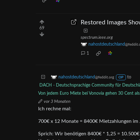
Restored Images Show 
69
spectrum.ieee.org
nahostdeutschland
@feddit.
1
to
nahostdeutschland
@feddit.org
OP
DACH - Deutschsprachige Community für Deutschla
Von jedem Euro Miete bei Vonovia gehen 30 Cent als
vor 3 Monaten
Ich rechne mal:
700€ x 12 Monate = 8400€ Mietzahlungen im 
Sprich: Wir benötigen 8400€ * 1,25 = 10.500€ D