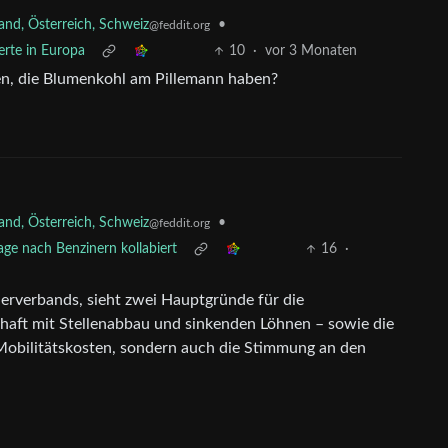
nd, Österreich, Schweiz
•
@feddit.org
erte in Europa
10
·
vor 3 Monaten
en, die Blumenkohl am Pillemann haben?
nd, Österreich, Schweiz
•
@feddit.org
age nach Benzinern kollabiert
16
·
erverbands, sieht zwei Hauptgründe für die
haft mit Stellenabbau und sinkenden Löhnen – sowie die
e Mobilitätskosten, sondern auch die Stimmung an den