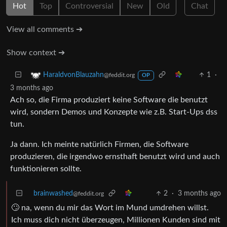
Hot
Top
Controversial
New
Old
Chat
View all comments ➔
Show context ➔
1
·
HaraldvonBlauzahn
@feddit.org
OP
3 months ago
Ach so, die Firma produziert keine Software die benutzt
wird, sondern Demos und Konzepte wie z.B. Start-Ups dss
tun.
Ja dann. Ich meinte natürlich Firmen, die Software
produzieren, die irgendwo ernsthaft benutzt wird und auch
funktionieren sollte.
brainwashed
2
·
3 months ago
@feddit.org
🙄 na, wenn du mir das Wort im Mund umdrehen willst.
Ich muss dich nicht überzeugen, Millionen Kunden sind mit