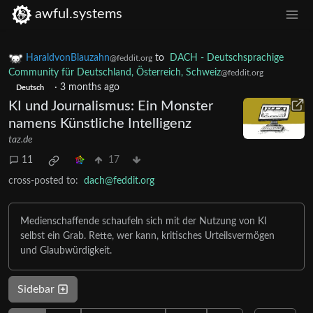
awful.systems
HaraldvonBlauzahn
to
DACH - Deutschsprachige
@feddit.org
Community für Deutschland, Österreich, Schweiz
@feddit.org
·
3 months ago
Deutsch
KI und Journalismus: Ein Monster
namens Künstliche Intelligenz
taz.de
11
17
cross-posted to:
dach@feddit.org
Medienschaffende schaufeln sich mit der Nutzung von KI
selbst ein Grab. Rette, wer kann, kritisches Urteilsvermögen
und Glaubwürdigkeit.
Sidebar