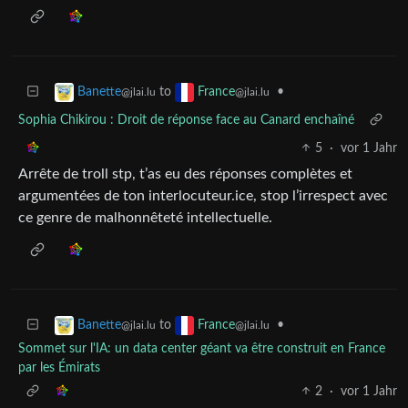
to
•
Banette
France
@jlai.lu
@jlai.lu
Sophia Chikirou : Droit de réponse face au Canard enchaîné
5
·
vor 1 Jahr
Arrête de troll stp, t’as eu des réponses complètes et
argumentées de ton interlocuteur.ice, stop l’irrespect avec
ce genre de malhonnêteté intellectuelle.
to
•
Banette
France
@jlai.lu
@jlai.lu
Sommet sur l'IA: un data center géant va être construit en France
par les Émirats
2
·
vor 1 Jahr