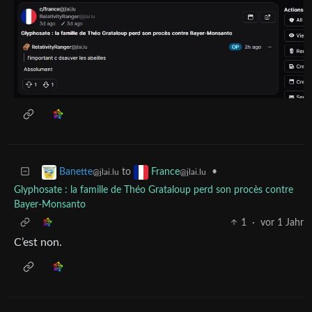
to
•
Banette
France
@jlai.lu
@jlai.lu
Glyphosate : la famille de Théo Grataloup perd son procès contre
Bayer-Monsanto
1
·
vor 1 Jahr
C’est non.