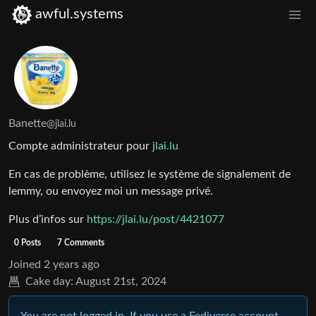
awful.systems
Banette
@jlai.lu
Compte administrateur pour
jlai.lu
En cas de problème, utilisez le système de signalement de
lemmy, ou envoyez moi un message privé.
Plus d’infos sur
https://jlai.lu/post/4421077
0 Posts
7 Comments
Joined
2 years ago
Cake day:
August 21st, 2024
You are not logged in. If you use a Fediverse account