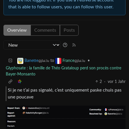
that is able to follow users, you can follow this user.
Overview
Comments
Posts
to
•
Banette
France
@jlai.lu
@jlai.lu
Glyphosate : la famille de Théo Grataloup perd son procès contre
Bayer-Monsanto
2
·
vor 1 Jahr
Si je ne t’ai pas signalé, c’est uniquement paske chuis pas
une poucave