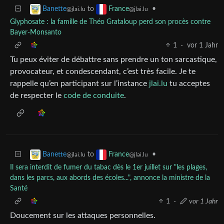
to
•
Banette
France
@jlai.lu
@jlai.lu
Glyphosate : la famille de Théo Grataloup perd son procès contre
Bayer-Monsanto
1
·
vor 1 Jahr
Tu peux éviter de débattre sans prendre un ton sarcastique,
provocateur, et condescendant, c’est très facile. Je te
rappelle qu’en participant sur l’instance
jlai.lu
tu acceptes
de respecter le
code de conduite
.
to
•
Banette
France
@jlai.lu
@jlai.lu
Il sera interdit de fumer du tabac dès le 1er juillet sur "les plages,
dans les parcs, aux abords des écoles...", annonce la ministre de la
Santé
1
·
vor 1 Jahr
Doucement sur les attaques personnelles.