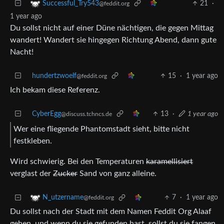
21
·
Successful_Try543
@feddit.org
1 year ago
Du sollst nicht auf einer Düne nächtigen, die gegen Mittag
wandert! Wandert sie hingegen Richtung Abend, dann gute
Nacht!
hundertzwoelf
15
·
1 year ago
@feddit.org
Ich bekam diese Referenz.
CyberEgg
13
·
1 year ago
@discuss.tchncs.de
Wer eine fliegende Phantomstadt sieht, bitte nicht
festkleben.
Wird schwierig. Bei den Temperaturen
karamellisiert
verglast der
Zucker
Sand von ganz alleine.
7
·
1 year ago
N_utzername
@feddit.org
Du sollst nach der Stadt mit dem Namen Feddit Org Alaaf
gehen, und wenn du sie gefunden hast, sollst du sie fangen