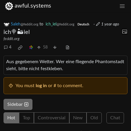
awful.systems
Saleh
to
ich_iel
·
1 year ago
@feddit.org
@feddit.org
Deutsch
ich🍭🏜️iel
feddit.org
4
58
Aus gegebenem Wetter. Wer eine fliegende Phantomstadt
sieht, bitte nicht festkleben.
You must
log in
or # to comment.
Sidebar
Hot
Top
Controversial
New
Old
Chat