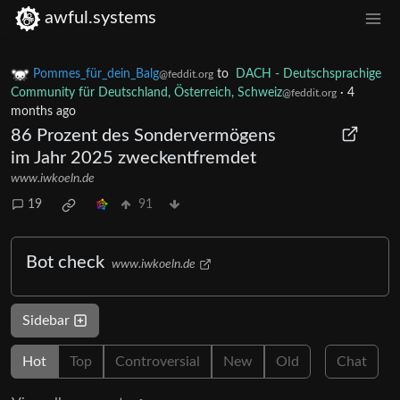
awful.systems
Pommes_für_dein_Balg
to
DACH - Deutschsprachige
@feddit.org
Community für Deutschland, Österreich, Schweiz
·
4
@feddit.org
months ago
86 Prozent des Sondervermögens
im Jahr 2025 zweckentfremdet
www.iwkoeln.de
19
91
Bot check
www.iwkoeln.de
Sidebar
Hot
Top
Controversial
New
Old
Chat