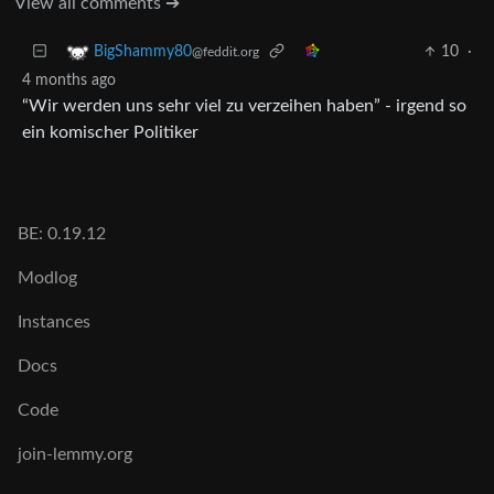
View all comments ➔
10
·
BigShammy80
@feddit.org
4 months ago
“Wir werden uns sehr viel zu verzeihen haben” - irgend so
ein komischer Politiker
BE: 0.19.12
Modlog
Instances
Docs
Code
join-lemmy.org