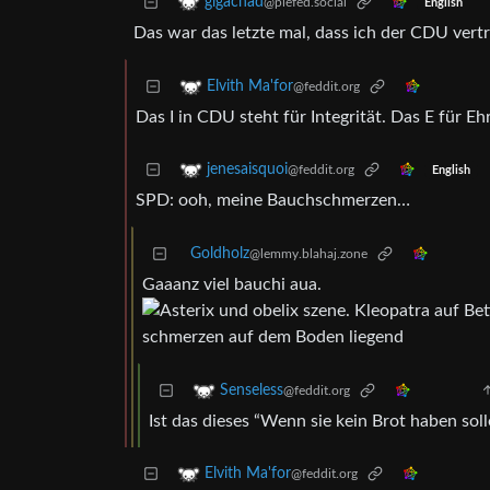
gigachad
@piefed.social
English
Das war das letzte mal, dass ich der CDU vert
Elvith Ma'for
@feddit.org
Das I in CDU steht für Integrität. Das E für Ehr
jenesaisquoi
@feddit.org
English
SPD: ooh, meine Bauchschmerzen…
Goldholz
@lemmy.blahaj.zone
Gaaanz viel bauchi aua.
Senseless
@feddit.org
Ist das dieses “Wenn sie kein Brot haben sol
Elvith Ma'for
@feddit.org