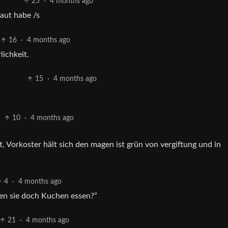
25
·
4 months ago
raut habe /s
16
·
4 months ago
lichkeit.
15
·
4 months ago
10
·
4 months ago
4
·
4 months ago
len sie doch Kuchen essen?”
21
·
4 months ago