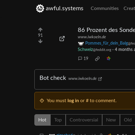
awful.systems
Communities
Creat
86 Prozent des Sond
91
www.iwkoeln.de
Pommes_für_dein_Balg
@fed
Schweiz
·
4 months 
@feddit.org
19
Bot check
www.iwkoeln.de
You must
log in
or # to comment.
Hot
Top
Controversial
New
Old