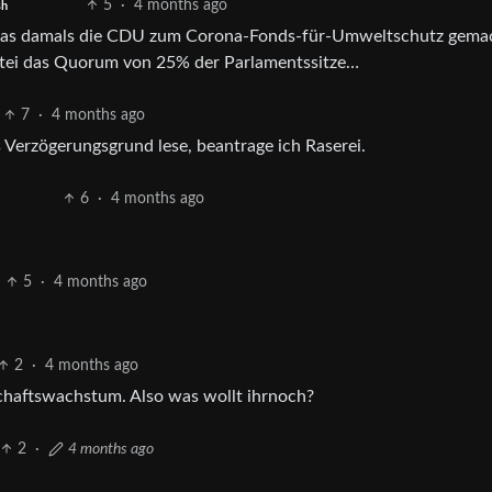
5
·
4 months ago
sh
 das damals die CDU zum Corona-Fonds-für-Umweltschutz gema
rtei das Quorum von 25% der Parlamentssitze…
7
·
4 months ago
Verzögerungsgrund lese, beantrage ich Raserei.
6
·
4 months ago
5
·
4 months ago
2
·
4 months ago
chaftswachstum. Also was wollt ihrnoch?
2
·
4 months ago