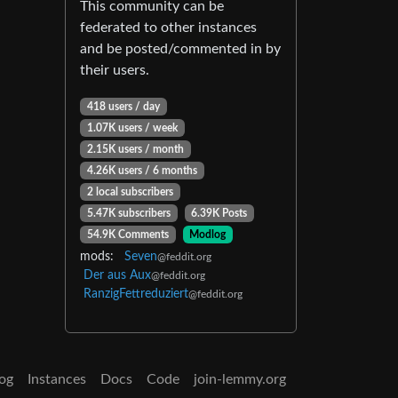
This community can be
federated to other instances
and be posted/commented in by
their users.
418 users / day
1.07K users / week
2.15K users / month
4.26K users / 6 months
2 local subscribers
5.47K subscribers
6.39K Posts
54.9K Comments
Modlog
mods:
Seven
@feddit.org
Der aus Aux
@feddit.org
RanzigFettreduziert
@feddit.org
og
Instances
Docs
Code
join-lemmy.org