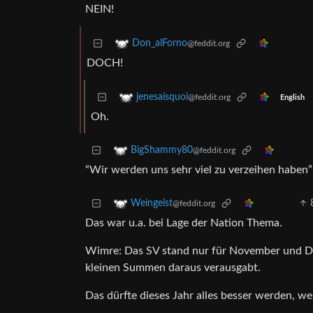
NEIN!
Don_alForno
@feddit.org
DOCH!
jenesaisquoi
@feddit.org
English
Oh.
BigShammy80
@feddit.org
“Wir werden uns sehr viel zu verzeihen haben” 
Weingeist
@feddit.org
Das war u.a. bei Lage der Nation Thema.
Wimre: Das SV stand nur für November und D
kleinen Summen daraus verausgabt.
Das dürfte dieses Jahr alles besser werden, w