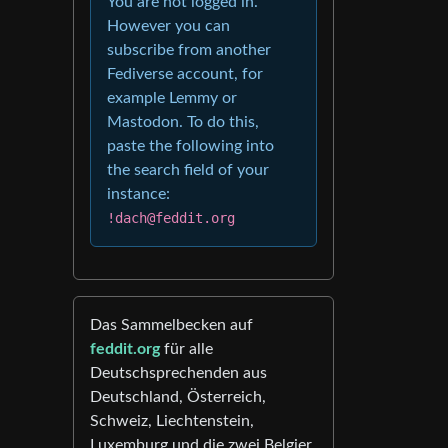
You are not logged in.
However you can
subscribe from another
Fediverse account, for
example Lemmy or
Mastodon. To do this,
paste the following into
the search field of your
instance:
!dach@feddit.org
Das Sammelbecken auf
feddit.org
für alle
Deutschsprechenden aus
Deutschland, Österreich,
Schweiz, Liechtenstein,
Luxemburg und die zwei Belgier.