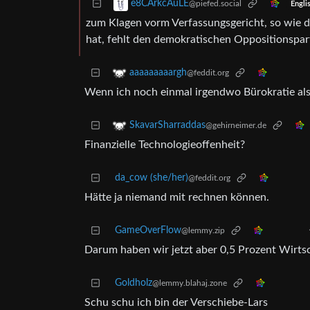
e8CArkcAuLE
@piefed.social
Engli
zum Klagen vorm Verfassungsgericht, so wie
hat, fehlt den demokratischen Oppositionspa
aaaaaaaaargh
@feddit.org
Wenn ich noch einmal irgendwo Bürokratie als 
SkavarSharraddas
@gehirneimer.de
Finanzielle Technologieoffenheit?
da_cow (she/her)
@feddit.org
Hätte ja niemand mit rechnen können.
GameOverFlow
@lemmy.zip
Darum haben wir jetzt aber 0,5 Prozent Wirts
Goldholz
@lemmy.blahaj.zone
Schu schu ich bin der Verschiebe-Lars